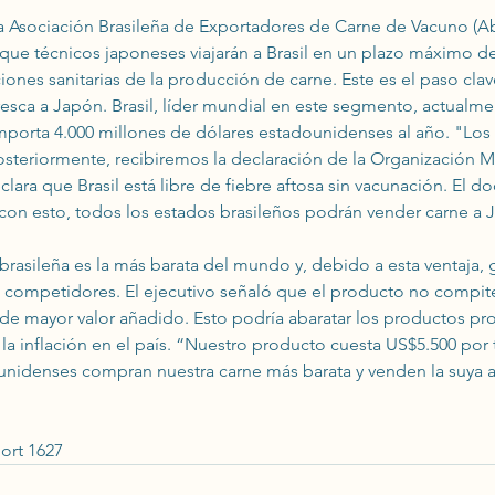
la Asociación Brasileña de Exportadores de Carne de Vacuno (Ab
 que técnicos japoneses viajarán a Brasil en un plazo máximo de
iones sanitarias de la producción de carne. Este es el paso clav
esca a Japón. Brasil, líder mundial en este segmento, actualme
porta 4.000 millones de dólares estadounidenses al año. "Lo
osteriormente, recibiremos la declaración de la Organización M
ara que Brasil está libre de fiebre aftosa sin vacunación. El 
 con esto, todos los estados brasileños podrán vender carne a 
brasileña es la más barata del mundo y, debido a esta ventaja, 
 competidores. El ejecutivo señaló que el producto no compite
de mayor valor añadido. Esto podría abaratar los productos pro
 la inflación en el país. “Nuestro producto cuesta US$5.500 por
unidenses compran nuestra carne más barata y venden la suya a
ort 1627