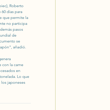
iec), Roberto 
 60 días para 
e que permite la 
nte no participa 
s demás pasos 
undial de 
documento se 
Japón", añadió.
genera 
 con la carne 
cesados ​​en 
 tonelada. Lo que 
 los japoneses 